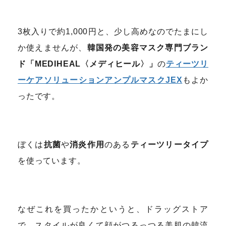
3枚入りで約1,000円と、少し高めなのでたまにし
か使えませんが、
韓国発の美容マスク専門ブラン
ド「MEDIHEAL〈メディヒール〉」
の
ティーツリ
ーケアソリューションアンプルマスクJEX
もよか
ったです。
ぼくは
抗菌
や
消炎作用
のある
ティーツリータイプ
を使っています。
なぜこれを買ったかというと、ドラッグストア
で、スタイルが良くて顔がつるっつる美肌の韓流