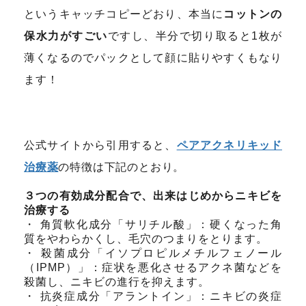
というキャッチコピーどおり、本当に
コットンの
保水力がすごい
ですし、半分で切り取ると1枚が
薄くなるのでパックとして顔に貼りやすくもなり
ます！
公式サイトから引用すると、
ペアアクネリキッド
治療薬
の特徴は下記のとおり。
３つの有効成分配合で、出来はじめからニキビを
治療する
・ 角質軟化成分「サリチル酸」：硬くなった角
質をやわらかくし、毛穴のつまりをとります。
・ 殺菌成分「イソプロピルメチルフェノール
（IPMP）」：症状を悪化させるアクネ菌などを
殺菌し、ニキビの進行を抑えます。
・ 抗炎症成分「アラントイン」：ニキビの炎症