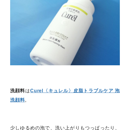
洗顔料
は
Curel〈キュレル〉皮脂トラブルケア 泡
洗顔料
。
少しゆるめの泡で、洗い上がりもつっぱったり、