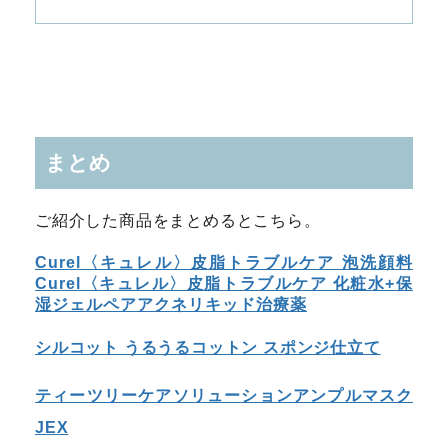
HOME
LIFE
日用品
まとめ
ガジェット
ご紹介した商品をまとめるとこちら。
ファッション
Curel〈キュレル〉皮脂トラブルケア 泡洗顔料
Curel〈キュレル〉皮脂トラブルケア 化粧水+保
旅
湿ジェル
ペアアクネリキッド治療薬
シルコット うるうるコットン スポンジ仕立て
OUTDOOR
ティーツリーケアソリューションアンプルマスク
アウトドア
JEX