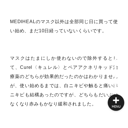
バイク
フィルムカメラ
MEDIHEALのマスク以外は全部同じ日に買って使
い始め、まだ10日経っていないくらいです。
INDOOR
映画・ドラマ
マスクはたまにしか使わないので除外するとし
て、Curel〈キュレル〉とペアアクネリキッド治
本
療薬のどちらが効果的だったのかはわかりません
が、使い始めるまでは、白ニキビや触ると痛い赤
ニキビも結構あったのですが、どちらもだいぶ少
なくなり赤みもかなり緩和されました。
MENU