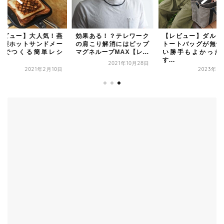
レビュー】大人気！燕
効果ある！？テレワーク
【レビュー】ダルト
条製ホットサンドメー
の肩こり解消にはピップ
トートバッグが無骨
ーでつくる簡単レシ
マグネループMAX【レ...
い勝手もよかった
.
す...
2021年10月28日
2021年2月10日
2023年9