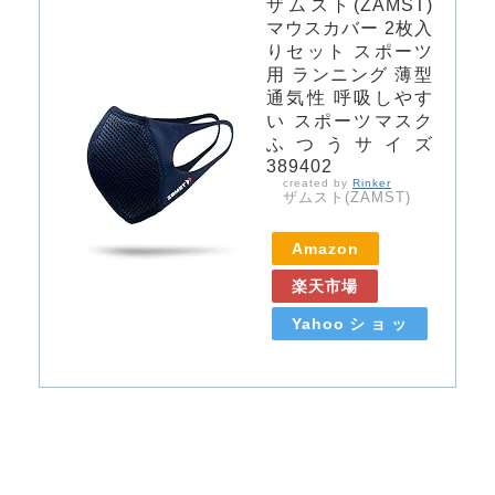
ザムスト(ZAMST)
マウスカバー 2枚入
りセット スポーツ
用 ランニング 薄型
通気性 呼吸しやす
い スポーツマスク
ふつうサイズ
389402
created by
Rinker
ザムスト(ZAMST)
Amazon
楽天市場
Yahooショッ
ピング