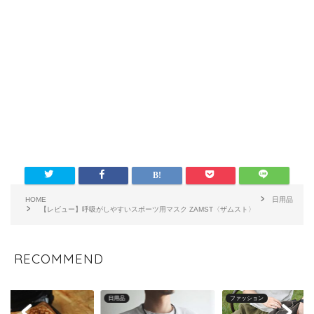
HOME
日用品
【レビュー】呼吸がしやすいスポーツ用マスク ZAMST〈ザムスト〉
RECOMMEND
D
日用品
ファッション